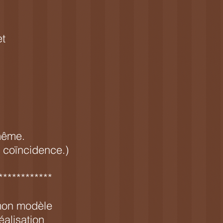
et
-même.
e coïncidence.)
************
 mon modèle
éalisation