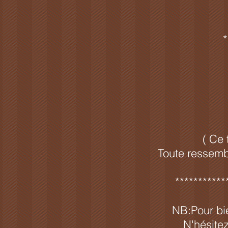
*
​​​( 
Toute ressembl
***********
NB:Pour bi
N'hésitez